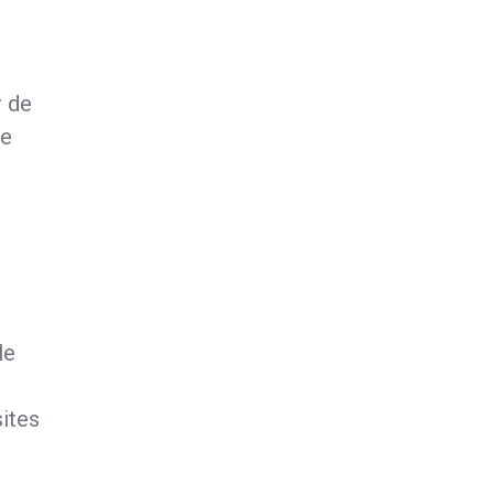
r de
de
r
le
ites