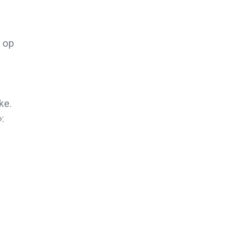
t op
ke.
»: