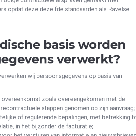
 nodige contractuele afspraken gemaakt met
 opdat deze dezelfde standaarden als Ravelse
idische basis worden
gegevens verwerkt?
erwerken wij persoonsgegevens op basis van
 de overeenkomst zoals overeengekomen met de
 precontractuele stappen genomen op zijn aanvraag;
elijke of regulerende bepalingen, met betrekking t
atie, in het bijzonder de facturatie;
 voor het versturen van informatie en nieuwsbrieve